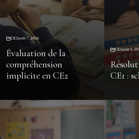
CE2
août 7, 2026
CE1
août 5, 2
Évaluation de la
compréhension
Résolut
implicite en CE2
CE1 : s