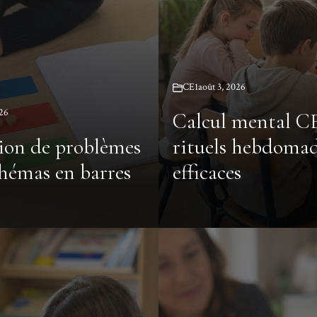
CE1
août 3, 2026
026
Calcul mental CE
ion de problèmes
rituels hebdomad
chémas en barres
efficaces