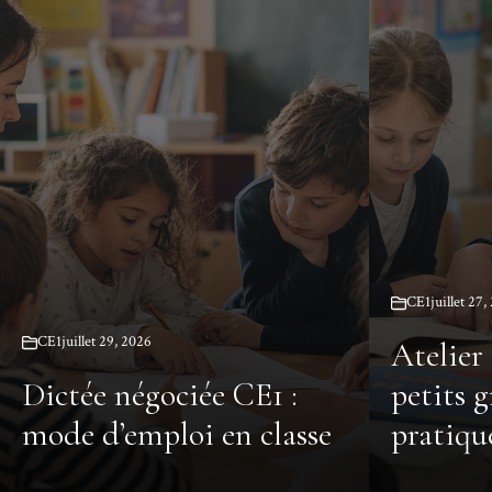
CE1
juillet 27
CE1
juillet 29, 2026
Atelier
Dictée négociée CE1 :
petits g
mode d’emploi en classe
pratiqu