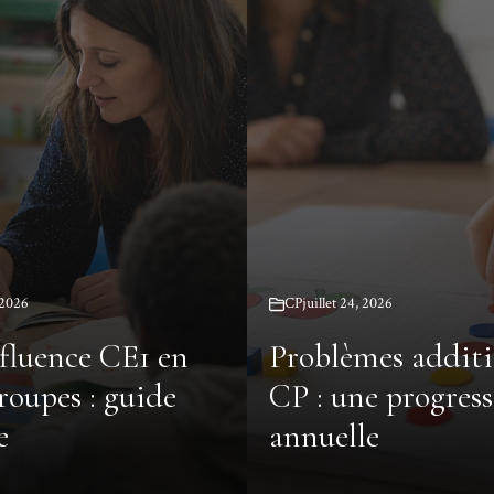
, 2026
CP
juillet 24, 2026
 fluence CE1 en
Problèmes additi
roupes : guide
CP : une progres
e
annuelle