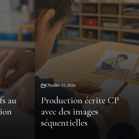
CP
juillet 22, 2026
fs au
Production écrite CP
sion
avec des images
séquentielles